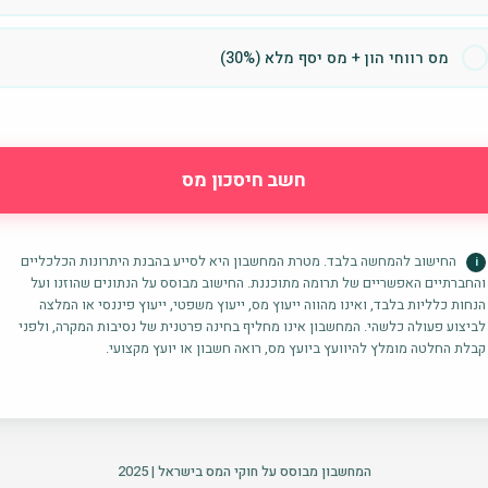
מס רווחי הון + מס יסף מלא (30%)
חשב חיסכון מס
החישוב להמחשה בלבד. מטרת המחשבון היא לסייע בהבנת היתרונות הכלכליים
i
והחברתיים האפשריים של תרומה מתוכננת. החישוב מבוסס על הנתונים שהוזנו ועל
הנחות כלליות בלבד, ואינו מהווה ייעוץ מס, ייעוץ משפטי, ייעוץ פיננסי או המלצה
לביצוע פעולה כלשהי. המחשבון אינו מחליף בחינה פרטנית של נסיבות המקרה, ולפני
קבלת החלטה מומלץ להיוועץ ביועץ מס, רואה חשבון או יועץ מקצועי.
המחשבון מבוסס על חוקי המס בישראל | 2025