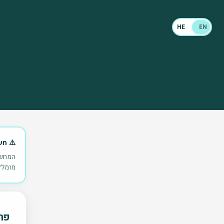
HE
EN
⚠️ ח
המחשב
מומלץ 
פר