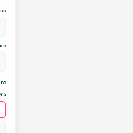
מחי
שווי
נתו
בחיר